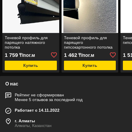
Теневой профиль для
Теневой профиль для
Тене
парящего натяжного
парящего
гипс
потолка
гипсокартонного потолка
1 759
1 462
1 5
₸/пог.м
₸/пог.м
Купить
Купить
О нас
Рейтинг не сформирован
Менее 5 отзывов за последний год
Работает с 14.11.2022
г. Алматы
Алматы, Казахстан