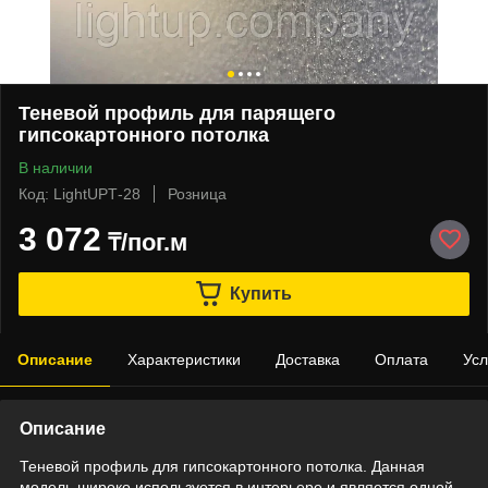
Теневой профиль для парящего
гипсокартонного потолка
В наличии
Код: LightUPТ-28
Розница
3 072
₸/пог.м
Купить
Описание
Характеристики
Доставка
Оплата
Усл
Описание
Теневой профиль для гипсокартонного потолка. Данная
модель широко используется в интерьере и является одной