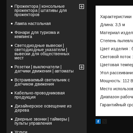
Прожектора | консольные
прожектора | штативы для
прожекторов
Характеристики
Лампа настольная
Длина: 3,5 м
Фонари для туризма и
Материал издел
кемпинга
Степень пылевл
Светодиодные вывески |
Цвет изделия : 
светодиодные указатели |
вывески для общественных
Световой поток 
мест
Цветовая темпер
Розетки | выключатели |
датчики движения | автоматы
Угол рассеивани
Встраиваемый светильник с
Мощность: 112 
датчиком движения
Место использо
Кабельно-проводниковая
Диапазон рабочих
продукция
Гарантийный сро
Дизайнерское освещение из
дерева
Дверные звонки | таймеры |
пульты управления
Услуги