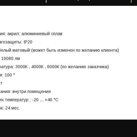
ия: акрил; алюминиевый сплав
агозащиты: IP20
белый матовый (может быть изменен по желанию клиента)
: 10080 лм
атура: 3000К , 4000К , 6000К (по желанию заказчика)
я: 100 °
Вт
вания: внутри помещения
 температур : -20 ... +40 °C
к: 24 мес.