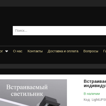
ог
О нас
Контакты
Доставка и оплата
Вопросы
Г
Встраивае
индивиду
В наличии
Код:
LightUPS