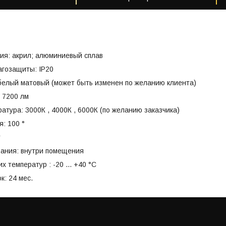
ия: акрил; алюминиевый сплав
агозащиты: IP20
белый матовый (может быть изменен по желанию клиента)
: 7200 лм
атура: 3000К , 4000К , 6000К (по желанию заказчика)
я: 100 °
т
вания: внутри помещения
 температур : -20 ... +40 °C
к: 24 мес.