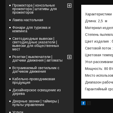
Прожектора | консольные
прожектора | штативы для
прожекторов
Характеристики
Лампа настольная
Длина: 2,5 м
Фонари для туризма и
Материал издел
кемпинга
Степень пылевл
Светодиодные вывески |
Цвет изделия : 
светодиодные указатели |
вывески для общественных
Световой поток 
мест
Цветовая темпер
Розетки | выключатели |
датчики движения | автоматы
Угол рассеивани
Встраиваемый светильник с
Мощность: 80 В
датчиком движения
Место использо
Кабельно-проводниковая
Диапазон рабочих
продукция
Гарантийный сро
Дизайнерское освещение из
дерева
Дверные звонки | таймеры |
пульты управления
Услуги